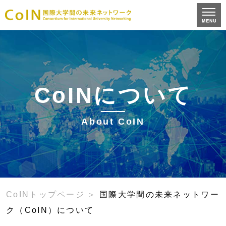
CoINについて
About CoIN
CoINトップページ
国際大学間の未来ネットワー
ク（CoIN）について